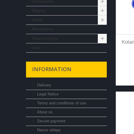
Orurowanie
Obejmy
Silnik
Wentylatory
Termoizolacja
Kola
Inne
INFORMATION
Delivery
Legal Notice
Terms and conditions of use
About us
Secure payment
Nasze sklepy