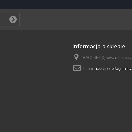
Informacja o sklepie
RACESPEC, www.racespec.
E-mail:
racespecpl@gmail.