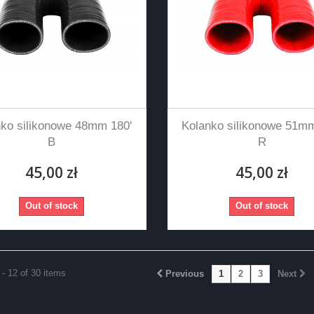
nko silikonowe 48mm 180'
Kolanko silikonowe 51mm
B
R
45,00 zł
45,00 zł
Out of stock
Out of stock
- 12 of 30 items
Previous
1
2
3
Next