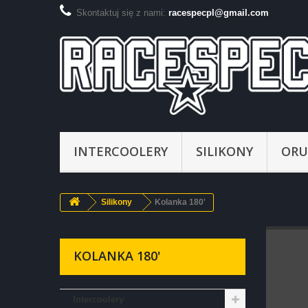
Skontaktuj się z nami:
racespecpl@gmail.com
INTERCOOLERY
SILIKONY
ORU
Silikony
Kolanka 180'
KOLANKA 180'
Intercoolery