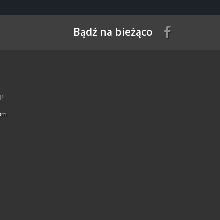
Bądź na bieżąco
pl
com