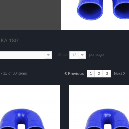
KA 180'
Show
per page
--
12
- 12 of 30 items
Previous
1
2
3
Next