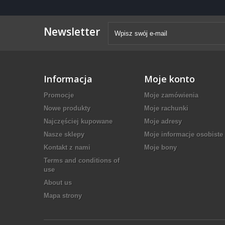
Newsletter
Informacja
Moje konto
Promocje
Moje zamówienia
Nowe produkty
Moje rachunki
Najczęściej kupowane
Moje adresy
Nasze sklepy
Moje informacje osobiste
Kontakt z nami
Moje bony
Terms and conditions of
use
About us
Mapa strony