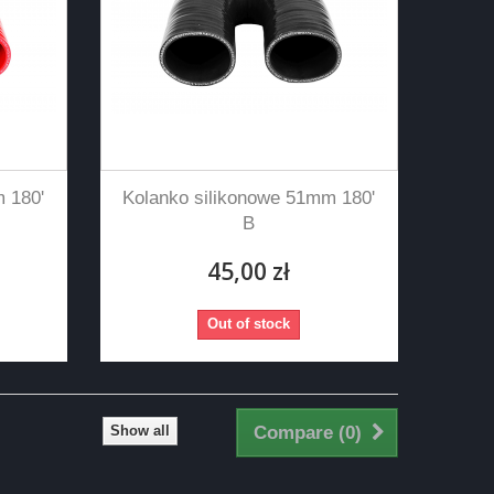
 180'
Kolanko silikonowe 51mm 180'
B
45,00 zł
Out of stock
Show all
Compare (
0
)