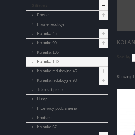
Silikony
Proste
Proste redukcje
Kolanka 45'
KOLAN
Kolanka 90'
Kolanka 135'
Sort by
Kolanka 180'
Kolanka redukcyjne 45'
Showing 1 
Kolanka redukcyjne 90'
Trójniki t-piece
Hump
Przewody podciśnienia
Kapturki
Kolanka 67'