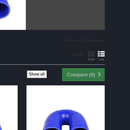
There are 30 products.
View:
Grid
List
Show all
Compare (
0
)