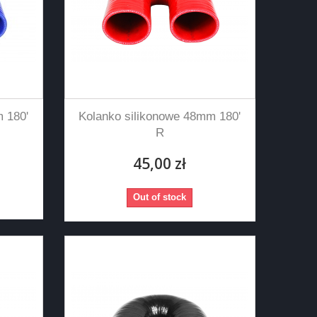
 180'
Kolanko silikonowe 48mm 180'
R
45,00 zł
Out of stock