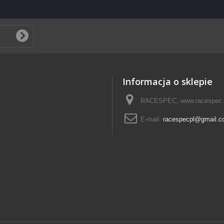
Informacja o sklepie
RACESPEC, www.racespec.
E-mail:
racespecpl@gmail.