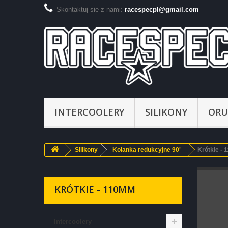
Skontaktuj się z nami:
racespecpl@gmail.com
INTERCOOLERY
SILIKONY
ORU
Silikony
Kolanka redukcyjne 90'
Krótkie -
KRÓTKIE - 110MM
Intercoolery