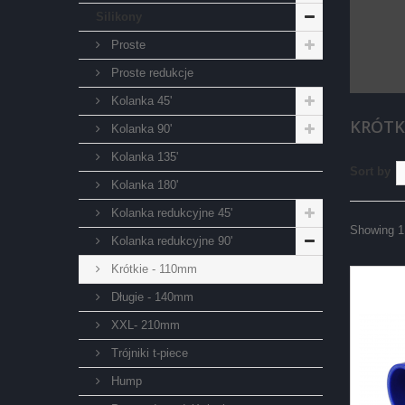
Silikony
Proste
Proste redukcje
Kolanka 45'
KRÓTK
Kolanka 90'
Kolanka 135'
Sort by
Kolanka 180'
Kolanka redukcyjne 45'
Showing 1 
Kolanka redukcyjne 90'
Krótkie - 110mm
Długie - 140mm
XXL- 210mm
Trójniki t-piece
Hump