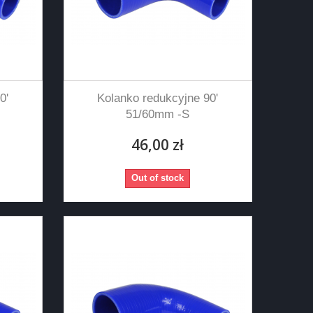
0'
Kolanko redukcyjne 90'
51/60mm -S
46,00 zł
Out of stock