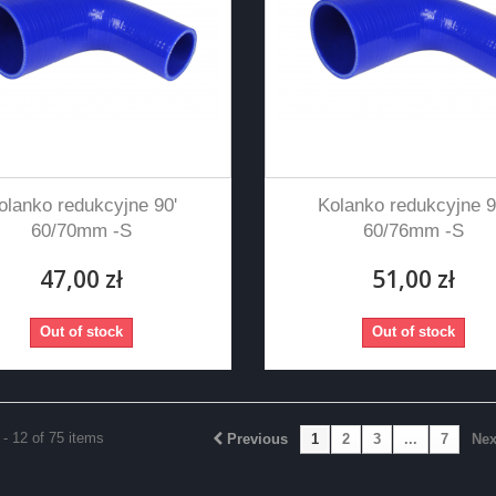
olanko redukcyjne 90'
Kolanko redukcyjne 9
60/70mm -S
60/76mm -S
47,00 zł
51,00 zł
Out of stock
Out of stock
- 12 of 75 items
Previous
1
2
3
...
7
Nex