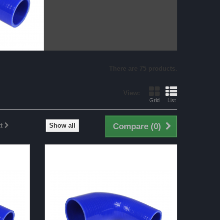
There are 75 products.
View:
Grid
List
t
Show all
Compare (
0
)