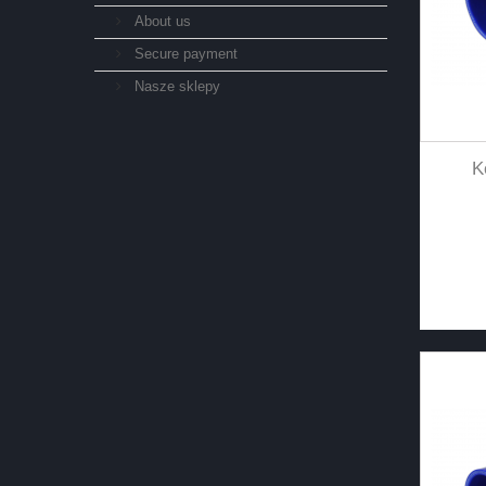
About us
Secure payment
Nasze sklepy
K