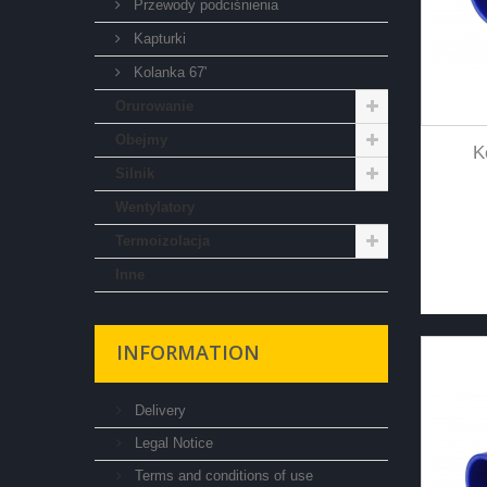
Przewody podciśnienia
Kapturki
Kolanka 67'
Orurowanie
Obejmy
K
Silnik
Wentylatory
Termoizolacja
Inne
INFORMATION
Delivery
Legal Notice
Terms and conditions of use