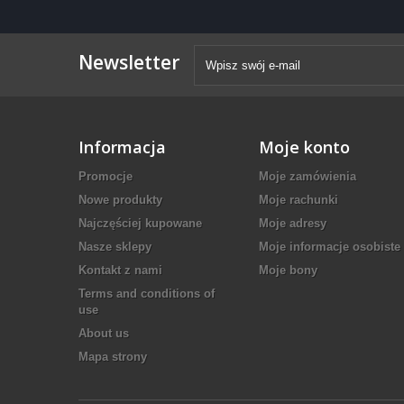
Newsletter
Informacja
Moje konto
Promocje
Moje zamówienia
Nowe produkty
Moje rachunki
Najczęściej kupowane
Moje adresy
Nasze sklepy
Moje informacje osobiste
Kontakt z nami
Moje bony
Terms and conditions of
use
About us
Mapa strony