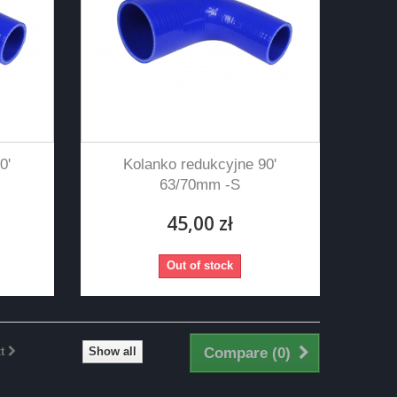
0'
Kolanko redukcyjne 90'
63/70mm -S
45,00 zł
Out of stock
t
Show all
Compare (
0
)