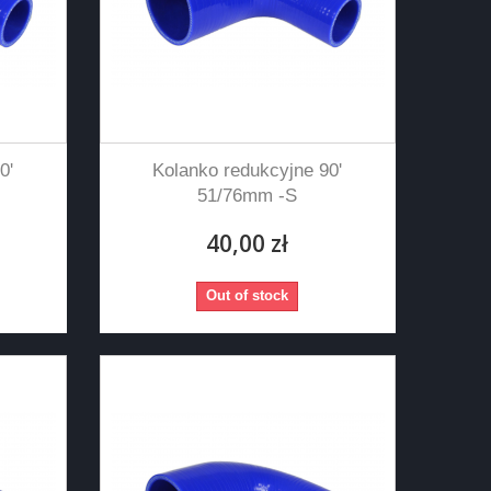
0'
Kolanko redukcyjne 90'
51/76mm -S
40,00 zł
Out of stock