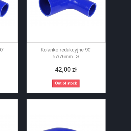
0'
Kolanko redukcyjne 90'
57/76mm -S
42,00 zł
Out of stock