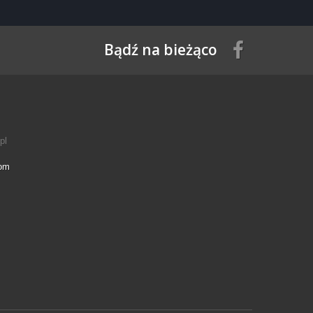
Bądź na bieżąco
pl
com