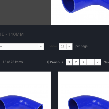
IE - 110MM
Show
per page
--
12
- 12 of 75 items
Previous
1
2
3
...
7
Nex