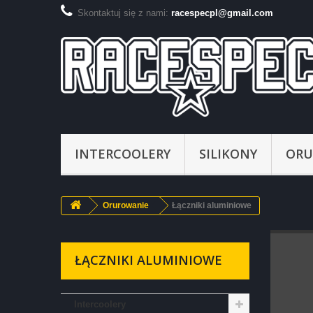
Skontaktuj się z nami:
racespecpl@gmail.com
INTERCOOLERY
SILIKONY
ORU
Orurowanie
Łączniki aluminiowe
ŁĄCZNIKI ALUMINIOWE
Intercoolery