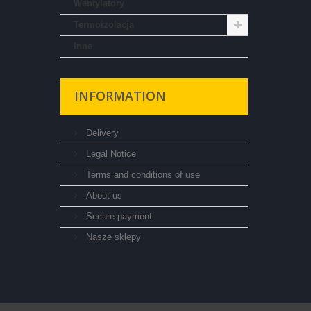
Wentylatory
Termoizolacja
Inne
INFORMATION
Delivery
Legal Notice
Terms and conditions of use
About us
Secure payment
Nasze sklepy