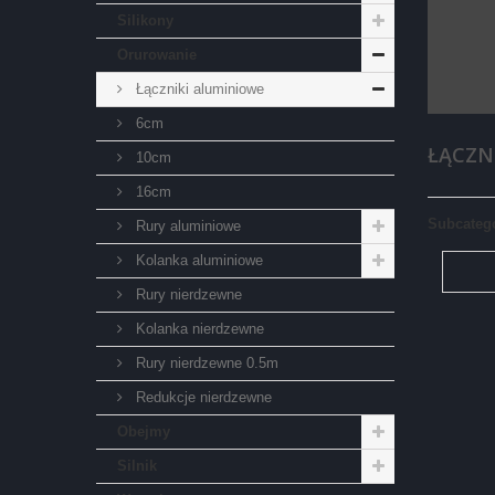
Silikony
Orurowanie
Łączniki aluminiowe
6cm
ŁĄCZN
10cm
16cm
Subcateg
Rury aluminiowe
Kolanka aluminiowe
Rury nierdzewne
Kolanka nierdzewne
Rury nierdzewne 0.5m
Redukcje nierdzewne
Obejmy
Silnik