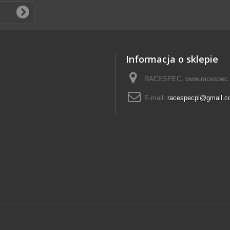
Informacja o sklepie
RACESPEC, www.racespec.
E-mail:
racespecpl@gmail.