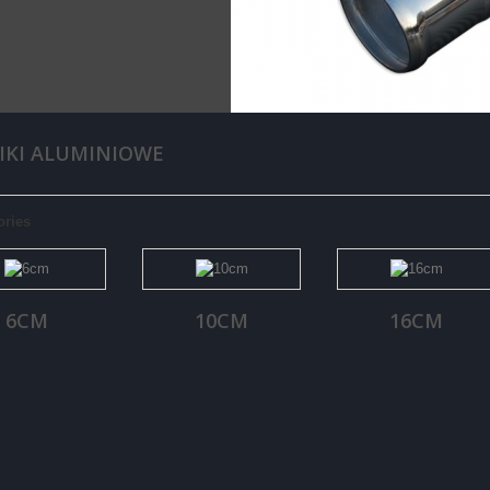
IKI ALUMINIOWE
ories
6CM
10CM
16CM