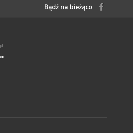
Bądź na bieżąco
pl
com