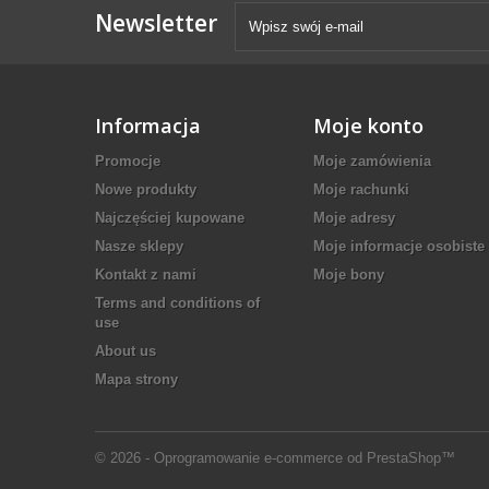
Newsletter
Informacja
Moje konto
Promocje
Moje zamówienia
Nowe produkty
Moje rachunki
Najczęściej kupowane
Moje adresy
Nasze sklepy
Moje informacje osobiste
Kontakt z nami
Moje bony
Terms and conditions of
use
About us
Mapa strony
© 2026 - Oprogramowanie e-commerce od PrestaShop™