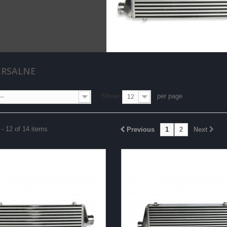
ERSALNE
Show
per page
--
12
- 12 of 14 items
Previous
1
2
Next