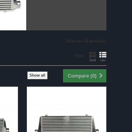
There are 14 products.
View:
Grid
List
Show all
Compare (
0
)