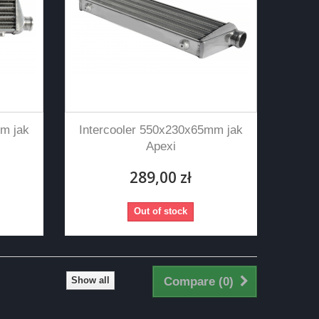
m jak
Intercooler 550x230x65mm jak
Apexi
289,00 zł
Out of stock
Show all
Compare (
0
)