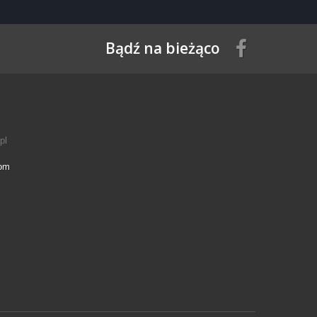
Bądź na bieżąco
pl
com