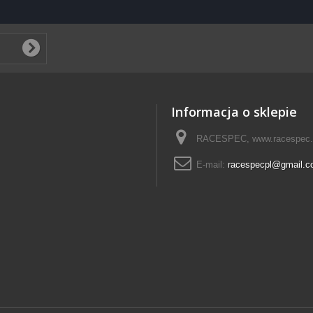
Informacja o sklepie
RACESPEC, www.racespec.
E-mail:
racespecpl@gmail.