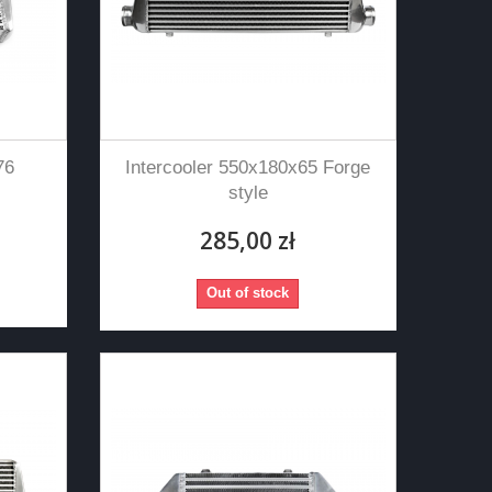
76
Intercooler 550x180x65 Forge
style
285,00 zł
Out of stock