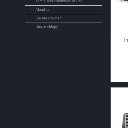
Terms and conditions of use
About us
Secure payment
Nasze sklepy
I