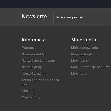
Newsletter
Informacja
Moje konto
Promocje
Moje zamówienia
Nowe produkty
Moje rachunki
Najczęściej kupowane
Moje adresy
Nasze sklepy
Moje informacje osobiste
Kontakt z nami
Moje bony
Terms and conditions of
use
About us
Mapa strony