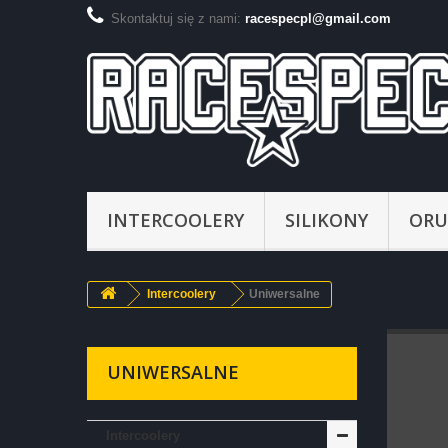
Skontaktuj się z nami:
racespecpl@gmail.com
INTERCOOLERY
SILIKONY
ORU
Intercoolery
Uniwersalne
UNIWERSALNE
Intercoolery