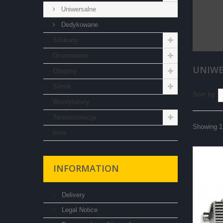
Uniwersalne
Dedykowane
Silikony
Orurowanie
UNIW
Obejmy
Silnik
Sort by
Wentylatory
Termoizolacja
Showing 1 
Inne
INFORMATION
Delivery
Legal Notice