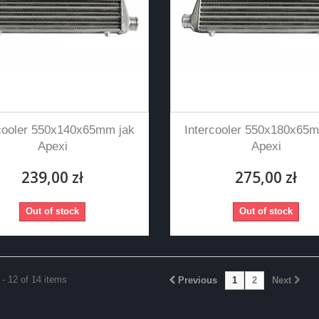
rcooler 550x140x65mm jak
Intercooler 550x180x65m
Apexi
Apexi
239,00 zł
275,00 zł
Out of stock
Out of stock
- 12 of 14 items
Previous
1
2
Next