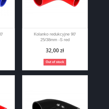
0'
Kolanko redukcyjne 90'
25/38mm -S red
32,00 zł
Out of stock