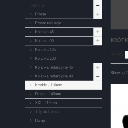
Silikony
Proste
Proste redukcje
Kolanka 45'
KRÓTK
Kolanka 90'
Kolanka 135'
Sort by
Kolanka 180'
Kolanka redukcyjne 45'
Showing 25
Kolanka redukcyjne 90'
Krótkie - 110mm
Długie - 140mm
XXL- 210mm
Trójniki t-piece
Hump