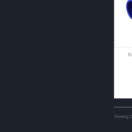
K
Showing 25