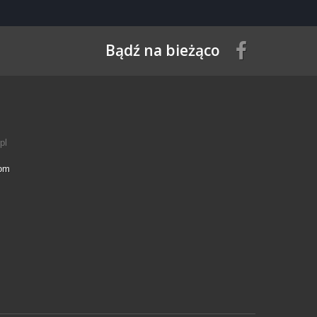
Bądź na bieżąco
pl
com