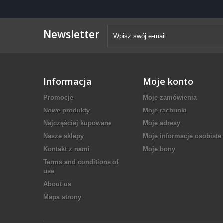
Newsletter
Informacja
Moje konto
Promocje
Moje zamówienia
Nowe produkty
Moje rachunki
Najczęściej kupowane
Moje adresy
Nasze sklepy
Moje informacje osobiste
Kontakt z nami
Moje bony
Terms and conditions of
use
About us
Mapa strony