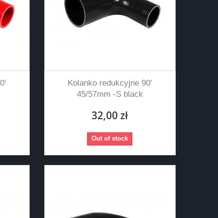
0'
Kolanko redukcyjne 90'
45/57mm -S black
32,00 zł
Out of stock