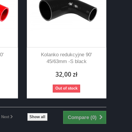
0'
Kolanko redukcyjne 90'
45/63mm -S black
32,00 zł
Out of stock
Next
Show all
Compare (
0
)