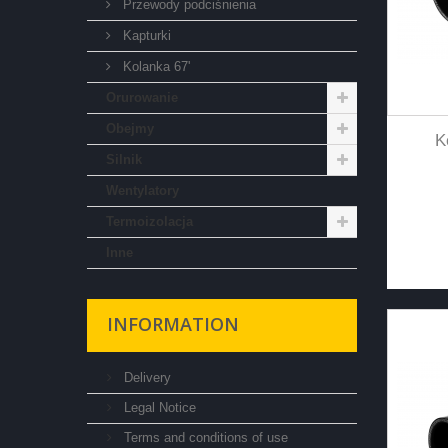
Przewody podciśnienia
Kapturki
Kolanka 67'
Orurowanie
Obejmy
K
Silnik
Wentylatory
Termoizolacja
Inne
INFORMATION
Delivery
Legal Notice
Terms and conditions of use