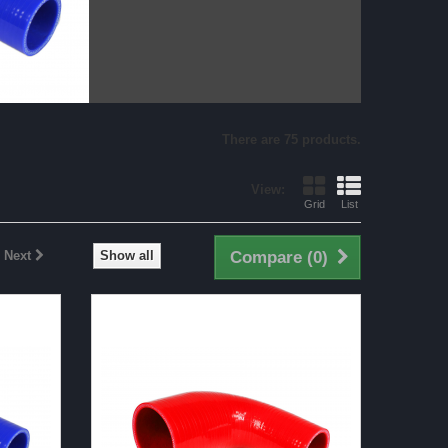
There are 75 products.
View:
Grid
List
Next
Show all
Compare (
0
)