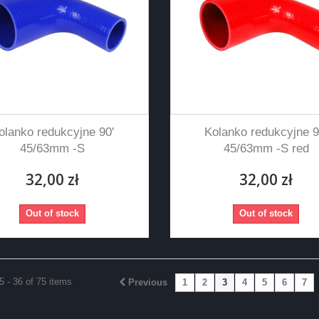
olanko redukcyjne 90'
Kolanko redukcyjne 9
45/63mm -S
45/63mm -S red
32,00 zł
32,00 zł
Out of stock
Out of stock
 - 36 of 75 items
Previous
1
2
3
4
5
6
7