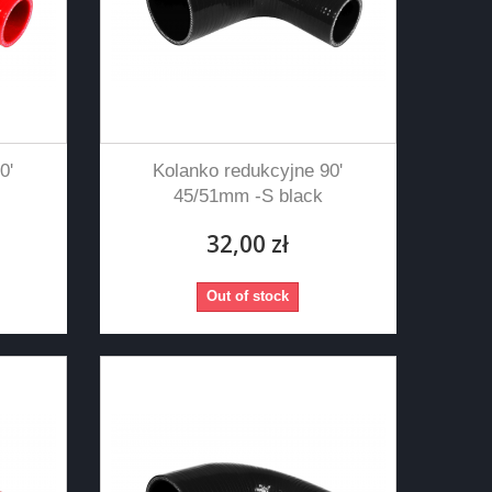
0'
Kolanko redukcyjne 90'
45/51mm -S black
32,00 zł
Out of stock