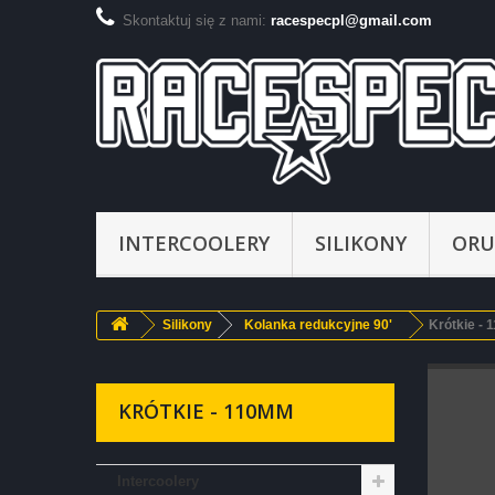
Skontaktuj się z nami:
racespecpl@gmail.com
INTERCOOLERY
SILIKONY
ORU
Silikony
Kolanka redukcyjne 90'
Krótkie -
KRÓTKIE - 110MM
Intercoolery