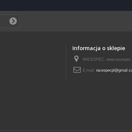
Informacja o sklepie
RACESPEC, www.racespec.
E-mail:
racespecpl@gmail.