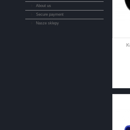
About us
Secure payment
Nasze sklepy
K