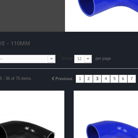
IE - 110MM
Show
per page
--
12
 - 36 of 75 items
Previous
1
2
3
4
5
6
7