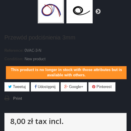
Przewód podciśnienia 3mm
Reference:
0VAC-3-N
Condition:
New product
This product is no longer in stock with those attributes but is
available with others.
Tweetuj
Udostępnij
Google+
Pinterest
Print
8,00 zł
tax incl.