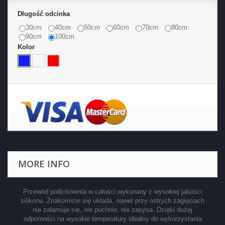
Długość odcinka
30cm
40cm
50cm
60cm
70cm
80cm
90cm
100cm
Kolor
MORE INFO
Przewód podciśnienia w całości wykonany z wysokiej jakości
silikonu. Znakomicie się układa, nawet przy ostrych zagięciach
nie załamuje się, nie puchnie, nie zasysa. Dzięki dużej
odporności na wysokie temperatury idealny do wykorzystania