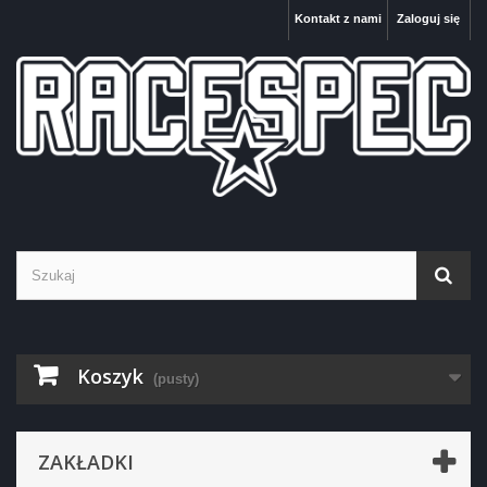
Kontakt z nami
Zaloguj się
Koszyk
(pusty)
ZAKŁADKI